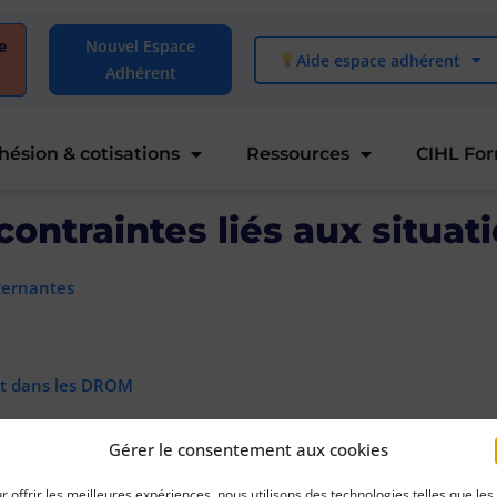
e
Nouvel Espace
Aide espace adhérent
)
Adhérent
hésion & cotisations
Ressources
CIHL Fo
contraintes liés aux situati
lternantes
et dans les DROM
Gérer le consentement aux cookies
r offrir les meilleures expériences, nous utilisons des technologies telles que les