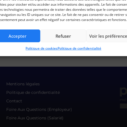
kies pour stocker et/ou accéder aux informations des appareils. Le fait de consen
es technologies nous permettra de traiter des données telles que le comporteme
navigation ou les ID uniques sur ce site. Le fait de ne pas consentir ou de retirer 
sentement peut avoir un effet négatif sur certaines caractéristiques et fonctions.
Accepter
Refuser
Voir les préférenc
Politique de cookies
Politique de confidentialité
Mentions légales
Politique de confidentialité
Contact
Foire Aux Questions (Employeur)
Foire Aux Questions (Salarié)