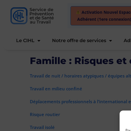
Activation Nouvel Espac
Adhérent (1ere connexion
Le CIHL
Notre offre de services
Ad
Famille :
Risques et 
Travail de nuit / horaires atypiques / équipes a
Travail en milieu confiné
Déplacements professionnels à l’international 
Risque routier
Travail isolé
Pou