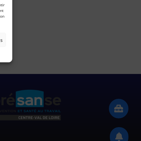
tir
nt
son
es