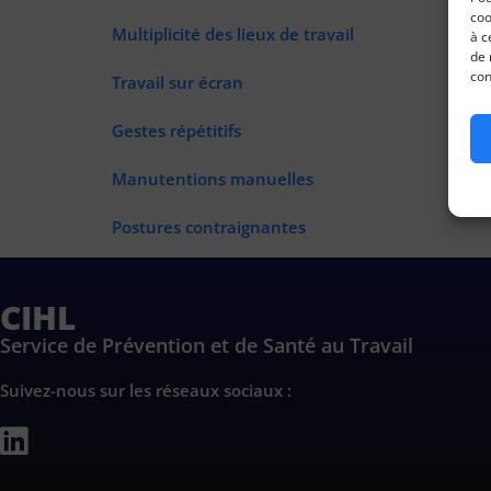
coo
Multiplicité des lieux de travail
à c
de 
con
Travail sur écran
Gestes répétitifs
Manutentions manuelles
Postures contraignantes
CIHL
Service de Prévention et de Santé au Travail
Suivez-nous sur les réseaux sociaux :