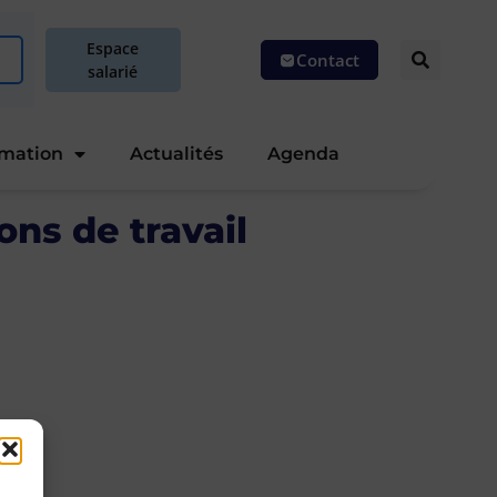
Espace
Contact
salarié
rmation
Actualités
Agenda
ons de travail