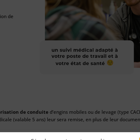
tion de
risation de conduite
d’engins mobiles ou de levage (type CAC
cale (valable 5 ans) leur sera remise, en plus de leur document 