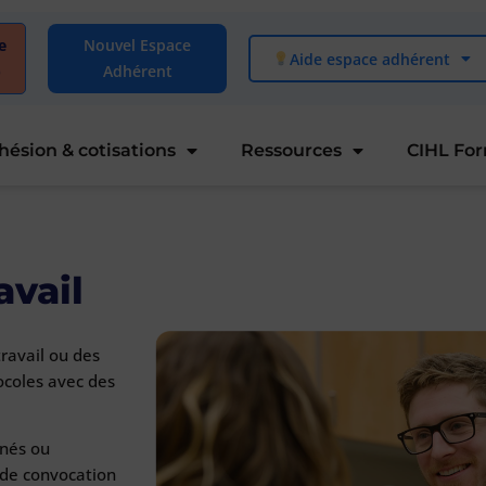
e
Nouvel Espace
Aide espace adhérent
)
Adhérent
hésion & cotisations
Ressources
CIHL Fo
avail
travail ou des
tocoles avec des
gnés ou
 de convocation