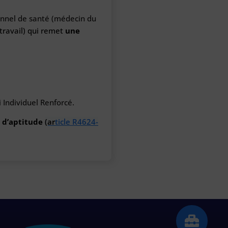
onnel de santé (médecin du
 travail) qui remet
une
 Individuel Renforcé.
s d’aptitude
(ar
ticle R4624-