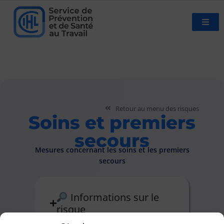
Retour au menu des risques
Soins et premiers
secours
Mesures concernant les soins et les premiers
secours
Informations sur le
risque