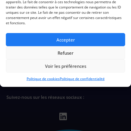
appareils. Le fait de consentir à ces technologies nous permettra de
traiter des données telles que le comportement de navigation ou les ID
Télécharger le document
uniques sur ce site. Le fait de ne pas consentir ou de retirer son
consentement peut avoir un effet négatif sur certaines caractéristiques
et fonctions.
Accepter
Refuser
CIHL
Voir les préférences
Service de Prévention et de Santé au Travail
Politique de cookies
Politique de confidentialité
Suivez-nous sur les réseaux sociaux :