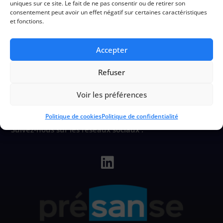
uniques sur ce site. Le fait de ne pas consentir ou de retirer son
consentement peut avoir un effet négatif sur certaines caractéristiques
et fonctions.
Accepter
CIHL
Refuser
Voir les préférences
Service de Prévention et de Santé au Travail
Politique de cookies
Politique de confidentialité
Suivez-nous sur les réseaux sociaux :