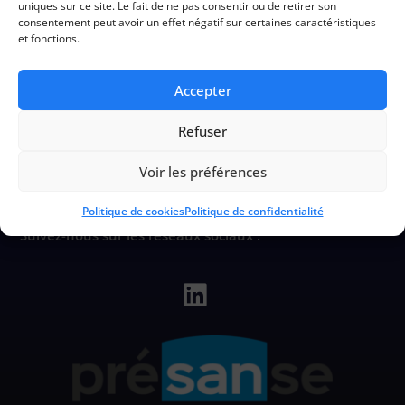
uniques sur ce site. Le fait de ne pas consentir ou de retirer son
consentement peut avoir un effet négatif sur certaines caractéristiques
et fonctions.
Accepter
CIHL
Refuser
Voir les préférences
Service de Prévention et de Santé au Travail
Politique de cookies
Politique de confidentialité
Suivez-nous sur les réseaux sociaux :