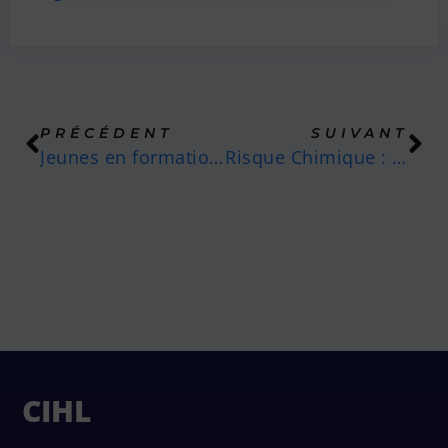
PRÉCÉDENT
SUIVANT
Jeunes en formation professionnelle
Risque Chimique : 2 dépliants pour informer et s’orienter
CIHL