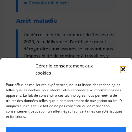
⇒ Consulter le decret
Arrêt maladie
Un décret met fin, à compter du 1er février
2023, à la délivrance d’arrêts de travail
dérogatoires aux assurés se trouvant dans
l’impossibilité de continuer à travailler, y
compris à distance, en cas de
Gérer le consentement aux
contamination par la covid-19 établie par
cookies
un test de dépistage.
Pour offrir les meilleures expériences, nous utilisons des technologies
⇒ Consulter le decret
telles que les cookies pour stocker et/ou accéder aux informations des
appareils. Le fait de consentir à ces technologies nous permettra de
traiter des données telles que le comportement de navigation ou les ID
uniques sur ce site. Le fait de ne pas consentir ou de retirer son
Activité partielle / Chômage
consentement peut avoir un effet négatif sur certaines caractéristiques
et fonctions.
partiel
L’activité partielle dérogatoire est