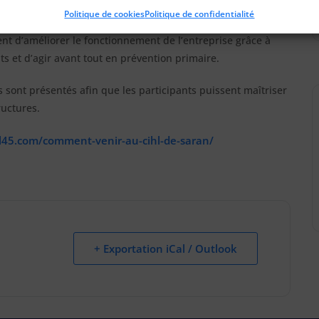
des d’analyse d’un accident du travail. Il s’agit d’identifier
Politique de cookies
Politique de confidentialité
ns les plus adaptées pour éviter que l’accident ne se
t d’améliorer le fonctionnement de l’entreprise grâce à
et d’agir avant tout en prévention primaire.
sont présentés afin que les participants puissent maîtriser
ructures.
l45.com/comment-venir-au-cihl-de-saran/
+ Exportation iCal / Outlook