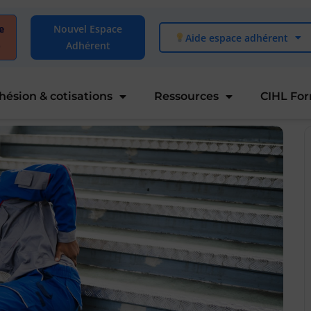
e
Nouvel Espace
Aide espace adhérent
)
Adhérent
hésion & cotisations
Ressources
CIHL Fo