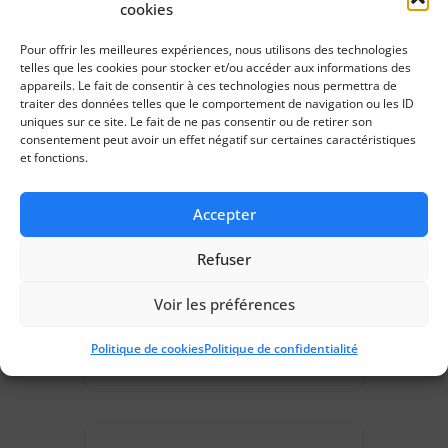
cookies
HEURE
Pour offrir les meilleures expériences, nous utilisons des technologies
9h00 - 12h00
telles que les cookies pour stocker et/ou accéder aux informations des
appareils. Le fait de consentir à ces technologies nous permettra de
traiter des données telles que le comportement de navigation ou les ID
LIEU
uniques sur ce site. Le fait de ne pas consentir ou de retirer son
consentement peut avoir un effet négatif sur certaines caractéristiques
CIHL - Saran 315
et fonctions.
315 Rue des Sables
de Sary 45770
Saran
Accepter
Refuser
CATÉGORIES
Accident du
Voir les préférences
travail
Politique de cookies
Politique de confidentialité