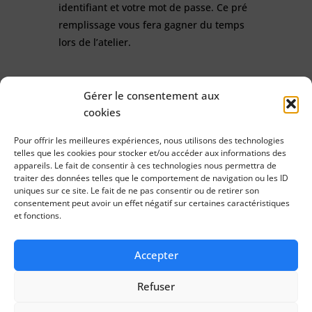
identifiant et votre mot de passe.
Ce pré
remplissage vous fera gagner du temps
lors de l’atelier.
Gérer le consentement aux
cookies
Pour offrir les meilleures expériences, nous utilisons des technologies
DATE
telles que les cookies pour stocker et/ou accéder aux informations des
06 octobre 2026
appareils. Le fait de consentir à ces technologies nous permettra de
traiter des données telles que le comportement de navigation ou les ID
uniques sur ce site. Le fait de ne pas consentir ou de retirer son
HEURE
consentement peut avoir un effet négatif sur certaines caractéristiques
et fonctions.
9h00 - 10h30
Accepter
LIEU
CIHL - Saran 315
Refuser
315 Rue des Sables
de Sary 45770