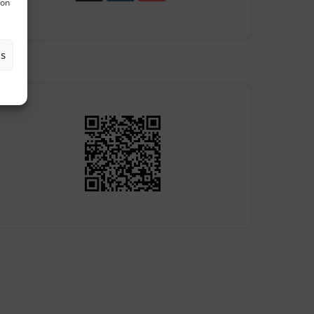
son
es