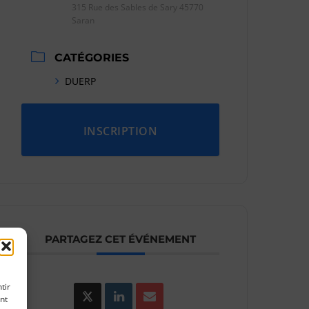
315 Rue des Sables de Sary 45770
Saran
CATÉGORIES
DUERP
INSCRIPTION
PARTAGEZ CET ÉVÉNEMENT
tir
nt