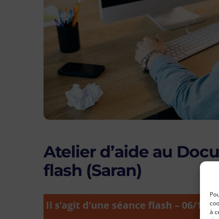
Atelier d’aide au Do
flash (Saran)
Pou
Il s’agit d’une séance flash – 06/10
coo
à c