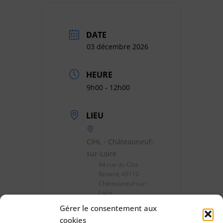
DATE
03 décembre 2026
HEURE
9h00 - 12h00
LIEU
CIHL - Châteauneuf-
sur-Loire
44 rue du Clos
Renard, 45110
Châteauneuf-sur-
Loire
Gérer le consentement aux
cookies
CATÉGORIES