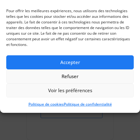
DUERP
Pour offrir les meilleures expériences, nous utilisons des technologies
telles que les cookies pour stocker et/ou accéder aux informations des
appareils. Le fait de consentir à ces technologies nous permettra de
traiter des données telles que le comportement de navigation ou les ID
INSCRIPTION
uniques sur ce site. Le fait de ne pas consentir ou de retirer son
consentement peut avoir un effet négatif sur certaines caractéristiques
et fonctions.
Accepter
Refuser
+ Ajouter à mon Agenda Google
Voir les préférences
Politique de cookies
Politique de confidentialité
+ Exportation iCal / Outlook