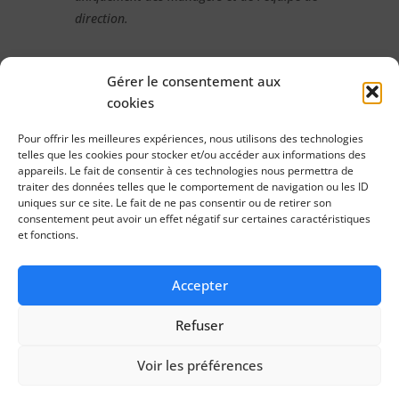
direction.
Gérer le consentement aux
cookies
Pour offrir les meilleures expériences, nous utilisons des technologies
DATE
telles que les cookies pour stocker et/ou accéder aux informations des
05 février 2026
appareils. Le fait de consentir à ces technologies nous permettra de
traiter des données telles que le comportement de navigation ou les ID
Expiré!
uniques sur ce site. Le fait de ne pas consentir ou de retirer son
consentement peut avoir un effet négatif sur certaines caractéristiques
et fonctions.
HEURE
9h00 - 12h30
Accepter
LIEU
Refuser
CIHL - Saran 315
315 Rue des Sables
Voir les préférences
de Sary 45770
Saran