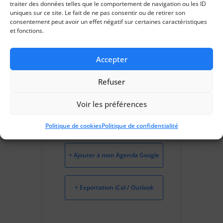
traiter des données telles que le comportement de navigation ou les ID
Saran
uniques sur ce site. Le fait de ne pas consentir ou de retirer son
consentement peut avoir un effet négatif sur certaines caractéristiques
et fonctions.
CATÉGORIES
Plan de
Accepter
prévention
Refuser
Voir les préférences
Politique de cookies
Politique de confidentialité
+ Ajouter à mon Agenda Google
+ Exportation iCal / Outlook